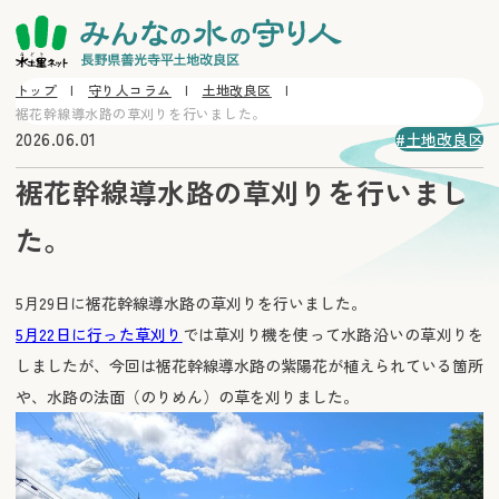
トップ
守り人コラム
土地改良区
裾花幹線導水路の草刈りを行いました。
2026.06.01
土地改良区
裾花幹線導水路の草刈りを行いまし
た。
5月29日に裾花幹線導水路の草刈りを行いました。
5月22日に行った草刈り
では草刈り機を使って水路沿いの草刈りを
しましたが、今回は裾花幹線導水路の紫陽花が植えられている箇所
や、水路の法面（のりめん）の草を刈りました。