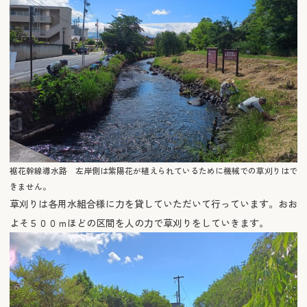
裾花幹線導水路 左岸側は紫陽花が植えられているために機械での草刈りはで
きません。
草刈りは各用水組合様に力を貸していただいて行っています。おお
よそ５００ｍほどの区間を人の力で草刈りをしていきます。