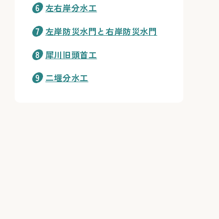
左右岸分水工
左岸防災水門と右岸防災水門
犀川旧頭首工
二堰分水工