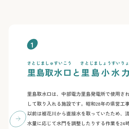
1
さとじましゅすいこう
さとじましょうすいり
里島取水口
と
里島小水
里島取水口は、中部電力里島発電所で使用さ
して取り入れる施設です。昭和28年の県営工
以前は裾花川から直接水を取っていたため、
水量に応じて水門を調整したりする作業を24