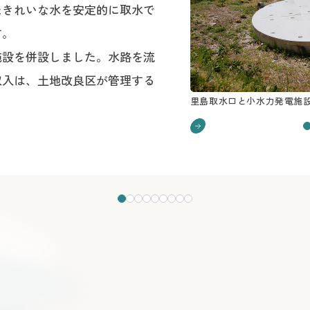
たきれいな水を安定的に取水で
す。
施設を併設しました。水路を流
収入は、土地改良区が管理する
里島取水口と小水力発電施