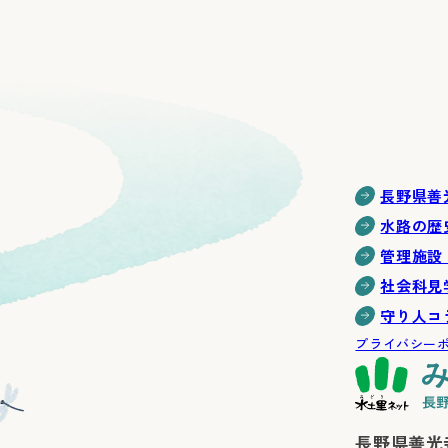
長野県善
水路の歴
管理施設
社会科見
守り人コ
プライバシー
長野県善光