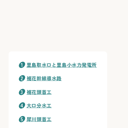
里島取水口と里島小水力発電所
裾花幹線導水路
裾花頭首工
大口分水工
犀川頭首工