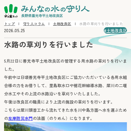
トップ
守り人コラム
土地改良区
水路の草刈りを行いました
2026.05.25
土地改良区
水路の草刈りを行いました
5月22日に善光寺平土地改良区の管理する用水路の草刈りを行いま
した。
午前中は日頃善光寺平土地改良区にご協力いただいている各用水組
合様の力をお借りして、里島取水口や裾花幹線導水路、犀川の二堰
分水工やその上流の水路沿いを草刈りいたしました。
午後は改良区の職員により上流の施設の草刈りを行います。
こちらは犀川頭首工から流れてきた水を川中島方面へ水を運ぶため
の
左岸防災水門
の法面（のりめん）になります。