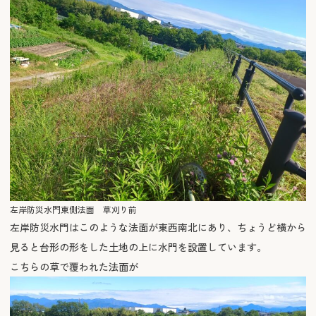
左岸防災水門東側法面 草刈り前
左岸防災水門はこのような法面が東西南北にあり、ちょうど横から
見ると台形の形をした土地の上に水門を設置しています。
こちらの草で覆われた法面が