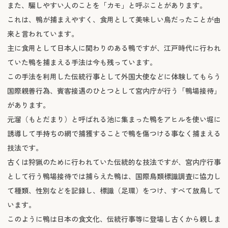
また、騙しやすい人のことを「カモ」と呼ぶことがあります。
これは、鴨が捕まえやすく、食用として美味しい鳥だったことが由
来と言われています。
主に食用として日本人に関わりのある鴨ですが、江戸時代に行われ
ていた鴨を捕まえる手法は今も残っています。
この手法を利用した伝統行事として外国大使などに体験してもらう
国際親善行為、賓客接遇のひとつとして宮内庁が行う「鴨場接待」
があります。
元溜（もとだまり）と呼ばれる池に集まった鴨をアヒルを使い堀に
誘導して手持ちの網で捕獲することで鴨を傷つける事なく捕まえる
技法です。
古くは狩猟のために行われていた伝統的な技法ですが、宮内庁行事
として行う鴨場接待では捕らえた鴨は、国際鳥類標識調査に協力し
て種類、性別などを記録し、標識（足環）をつけ、すべて放鳥して
います。
このように鴨は日本の食文化、伝統行事等に登場し古くから親しま