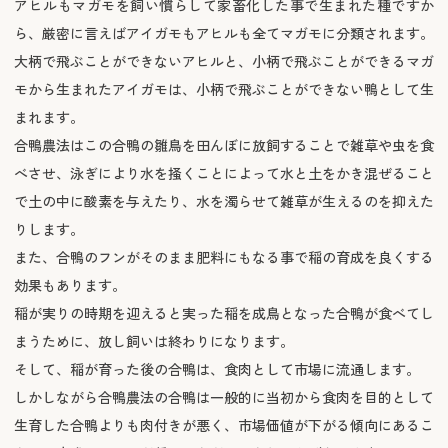
アヒルもマガモを飼い慣らして家畜化した事で生まれた種ですか
ら、厳密に言えばアイガモもアヒルも全てマガモに分類されます。
大柄で飛ぶことができないアヒルと、小柄で飛ぶことができるマガ
モから生まれたアイガモは、小柄で飛ぶことができない鴨として生
まれます。
合鴨農法はこの合鴨の雛鳥を田んぼに放飼することで雑草や虫を食
べさせ、泳ぎにより水を掻くことによって水と土をかき混ぜること
で土の中に酸素を与えたり、水を濁らせて雑草が生えるのを抑えた
りします。
また、合鴨のフンがそのまま肥料にもなる事で稲の育成を良くする
効果もあります。
稲が実りの時期を迎えると実った稲を成鳥となった合鴨が食べてし
まうために、放し飼いは終わりになります。
そして、稲が育った後の合鴨は、食肉として市場に流通します。
しかしながら合鴨農法の合鴨は一般的に当初から食肉を目的として
生育した合鴨よりも肉付きが悪く、市場価値が下がる傾向にあるこ