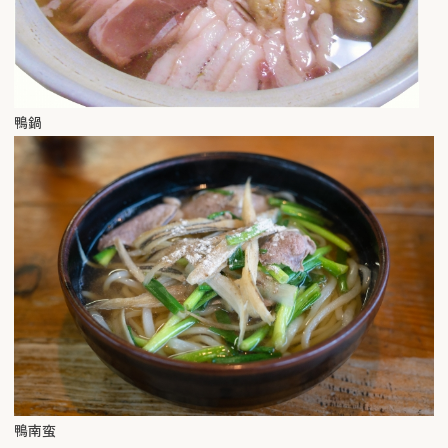
鴨鍋
鴨南蛮