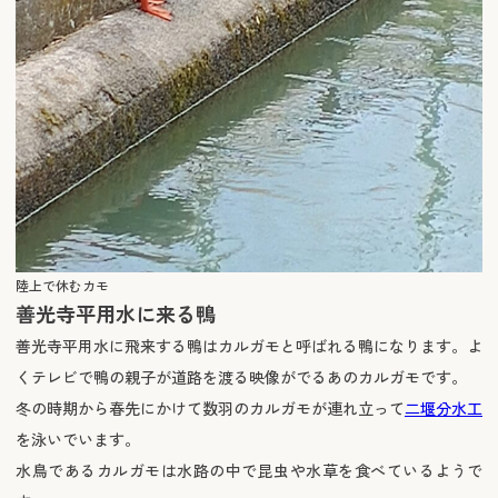
陸上で休むカモ
善光寺平用水に来る鴨
善光寺平用水に飛来する鴨はカルガモと呼ばれる鴨になります。よ
くテレビで鴨の親子が道路を渡る映像がでるあのカルガモです。
冬の時期から春先にかけて数羽のカルガモが連れ立って
二堰分水工
を泳いでいます。
水鳥であるカルガモは水路の中で昆虫や水草を食べているようで