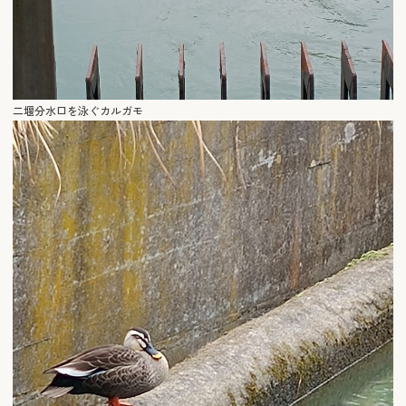
二堰分水口を泳ぐカルガモ